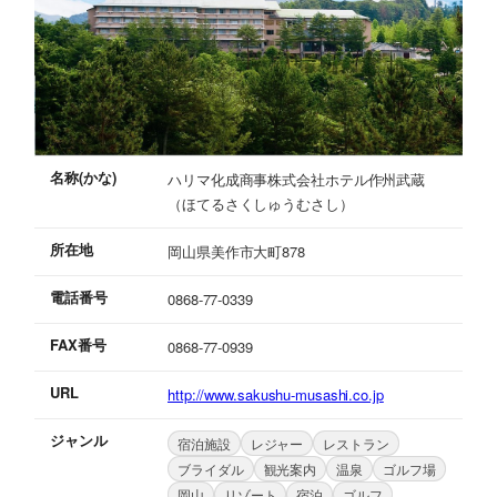
名称(かな)
ハリマ化成商事株式会社ホテル作州武蔵
（ほてるさくしゅうむさし）
所在地
岡山県美作市大町878
電話番号
0868-77-0339
FAX番号
0868-77-0939
URL
http://www.sakushu-musashi.co.jp
ジャンル
宿泊施設
レジャー
レストラン
ブライダル
観光案内
温泉
ゴルフ場
岡山
リゾート
宿泊
ゴルフ