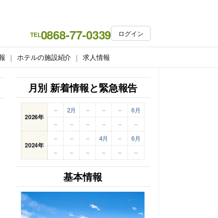
0868-77-0339
ログイン
TEL
報
ホテルの施設紹介
求人情報
月別 新着情報と緊急報告
–
2月
–
–
–
6月
2026年
–
–
–
–
–
–
–
–
–
4月
–
6月
2024年
–
–
–
–
–
–
基本情報