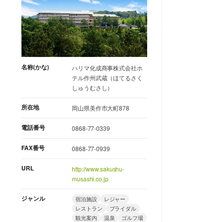
名称(かな)
ハリマ化成商事株式会社ホ
テル作州武蔵（ほてるさく
しゅうむさし）
所在地
岡山県美作市大町878
電話番号
0868-77-0339
FAX番号
0868-77-0939
URL
http://www.sakushu-
musashi.co.jp
ジャンル
宿泊施設
レジャー
レストラン
ブライダル
観光案内
温泉
ゴルフ場