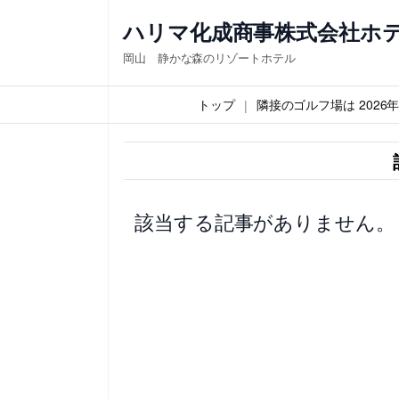
内
ハリマ化成商事株式会社ホ
容
岡山 静かな森のリゾートホテル
を
ス
トップ
隣接のゴルフ場は 202
キ
ッ
プ
該当する記事がありません。