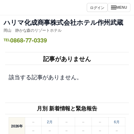
内
ログイン
MENU
容
を
ハリマ化成商事株式会社ホテル作州武蔵
ス
岡山 静かな森のリゾートホテル
キ
0868-77-0339
ッ
TEL
プ
記事がありません
該当する記事がありません。
月別 新着情報と緊急報告
–
2月
–
–
–
6月
2026年
–
–
–
–
–
–