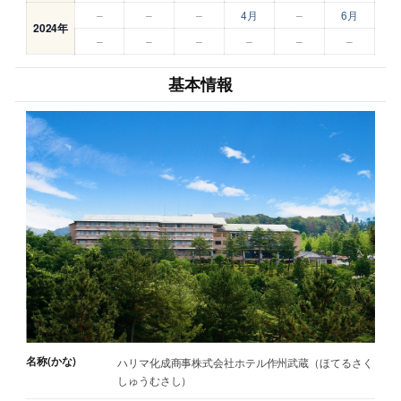
–
–
–
4月
–
6月
2024年
–
–
–
–
–
–
基本情報
名称(かな)
ハリマ化成商事株式会社ホテル作州武蔵（ほてるさく
しゅうむさし）