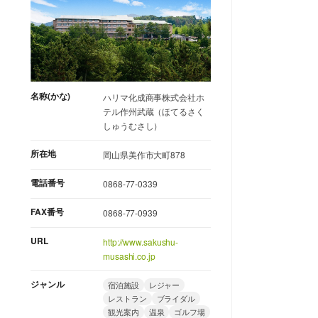
名称(かな)
ハリマ化成商事株式会社ホ
テル作州武蔵（ほてるさく
しゅうむさし）
所在地
岡山県美作市大町878
電話番号
0868-77-0339
FAX番号
0868-77-0939
URL
http://www.sakushu-
musashi.co.jp
ジャンル
宿泊施設
レジャー
レストラン
ブライダル
観光案内
温泉
ゴルフ場