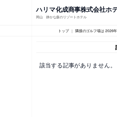
内
ハリマ化成商事株式会社ホ
容
岡山 静かな森のリゾートホテル
を
ス
トップ
隣接のゴルフ場は 202
キ
ッ
プ
該当する記事がありません。