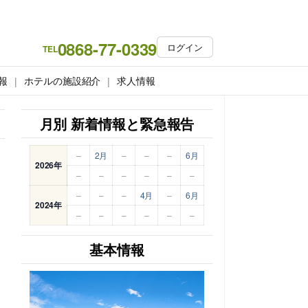
0868-77-0339
ログイン
TEL
報
ホテルの施設紹介
求人情報
月別 新着情報と緊急報告
–
2月
–
–
–
6月
2026年
–
–
–
–
–
–
–
–
–
4月
–
6月
2024年
–
–
–
–
–
–
基本情報