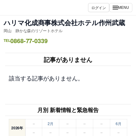
内
ログイン
MENU
容
を
ハリマ化成商事株式会社ホテル作州武蔵
ス
岡山 静かな森のリゾートホテル
キ
0868-77-0339
ッ
TEL
プ
記事がありません
該当する記事がありません。
月別 新着情報と緊急報告
–
2月
–
–
–
6月
2026年
–
–
–
–
–
–