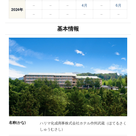
–
–
–
4月
–
6月
2024年
–
–
–
–
–
–
基本情報
名称(かな)
ハリマ化成商事株式会社ホテル作州武蔵（ほてるさく
しゅうむさし）