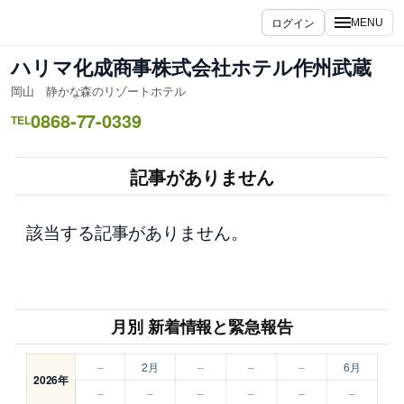
内
ログイン
MENU
容
を
ハリマ化成商事株式会社ホテル作州武蔵
ス
岡山 静かな森のリゾートホテル
キ
0868-77-0339
ッ
TEL
プ
記事がありません
該当する記事がありません。
月別 新着情報と緊急報告
–
2月
–
–
–
6月
2026年
–
–
–
–
–
–