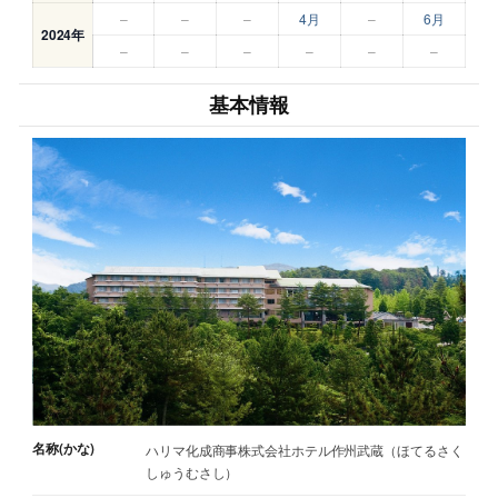
–
–
–
4月
–
6月
2024年
–
–
–
–
–
–
基本情報
名称(かな)
ハリマ化成商事株式会社ホテル作州武蔵（ほてるさく
しゅうむさし）