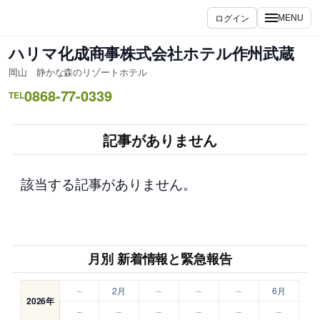
内
ログイン
MENU
容
を
ハリマ化成商事株式会社ホテル作州武蔵
ス
岡山 静かな森のリゾートホテル
キ
0868-77-0339
ッ
TEL
プ
記事がありません
該当する記事がありません。
月別 新着情報と緊急報告
–
2月
–
–
–
6月
2026年
–
–
–
–
–
–