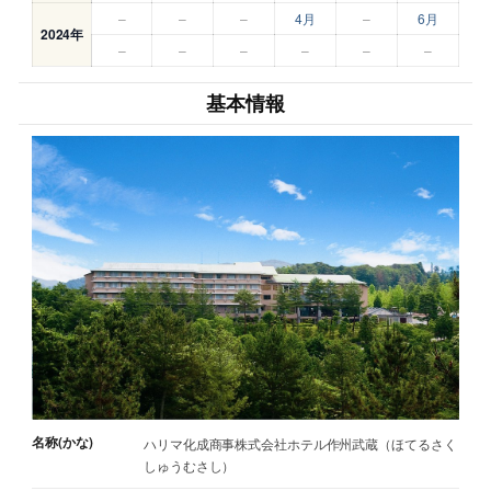
–
–
–
4月
–
6月
2024年
–
–
–
–
–
–
基本情報
名称(かな)
ハリマ化成商事株式会社ホテル作州武蔵（ほてるさく
しゅうむさし）