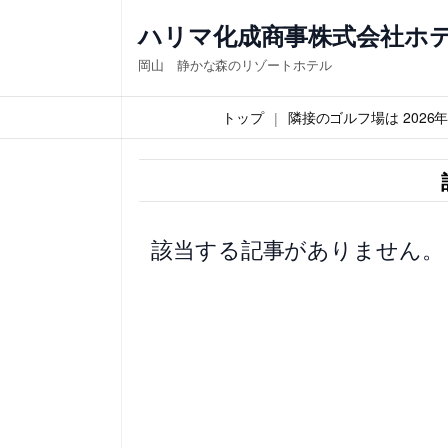
内
ハリマ化成商事株式会社ホ
容
岡山 静かな森のリゾートホテル
を
ス
トップ
隣接のゴルフ場は 202
キ
ッ
プ
該当する記事がありません。