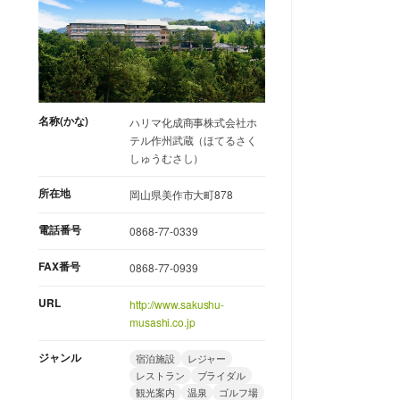
名称(かな)
ハリマ化成商事株式会社ホ
テル作州武蔵（ほてるさく
しゅうむさし）
所在地
岡山県美作市大町878
電話番号
0868-77-0339
FAX番号
0868-77-0939
URL
http://www.sakushu-
musashi.co.jp
ジャンル
宿泊施設
レジャー
レストラン
ブライダル
観光案内
温泉
ゴルフ場