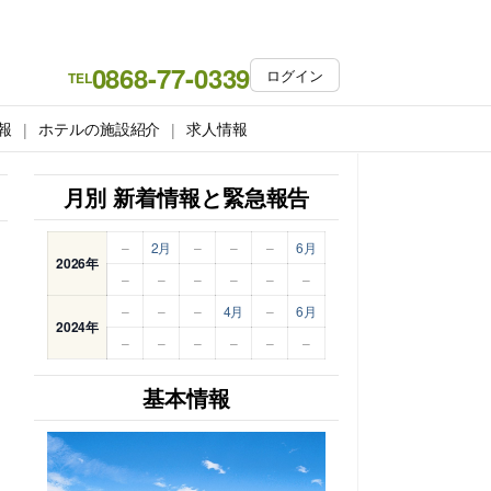
0868-77-0339
ログイン
TEL
報
ホテルの施設紹介
求人情報
月別 新着情報と緊急報告
–
2月
–
–
–
6月
2026年
–
–
–
–
–
–
–
–
–
4月
–
6月
2024年
–
–
–
–
–
–
基本情報