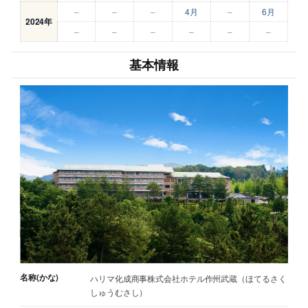
–
–
–
4月
–
6月
2024年
–
–
–
–
–
–
基本情報
名称(かな)
ハリマ化成商事株式会社ホテル作州武蔵（ほてるさく
しゅうむさし）