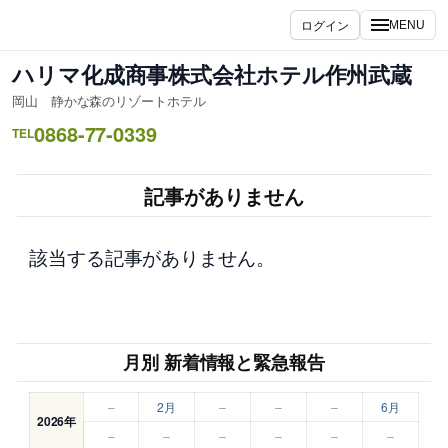
内
ログイン
MENU
容
を
ハリマ化成商事株式会社ホテル作州武蔵
ス
岡山 静かな森のリゾートホテル
キ
0868-77-0339
ッ
TEL
プ
記事がありません
該当する記事がありません。
月別 新着情報と緊急報告
–
2月
–
–
–
6月
2026年
–
–
–
–
–
–