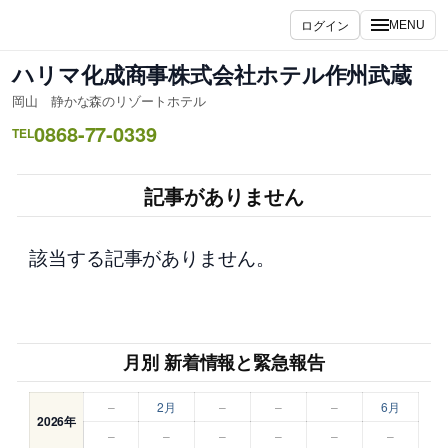
内
ログイン
MENU
容
を
ハリマ化成商事株式会社ホテル作州武蔵
ス
岡山 静かな森のリゾートホテル
キ
0868-77-0339
ッ
TEL
プ
記事がありません
該当する記事がありません。
月別 新着情報と緊急報告
–
2月
–
–
–
6月
2026年
–
–
–
–
–
–