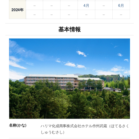
–
–
–
4月
–
6月
2024年
–
–
–
–
–
–
基本情報
名称(かな)
ハリマ化成商事株式会社ホテル作州武蔵（ほてるさく
しゅうむさし）