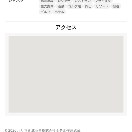
ジャンル
宿泊施設
レジャー
レストラン
ブライダル
観光案内
温泉
ゴルフ場
岡山
リゾート
宿泊
ゴルフ
ホテル
アクセス
© 2026 ハリマ化成商事株式会社ホテル作州武蔵