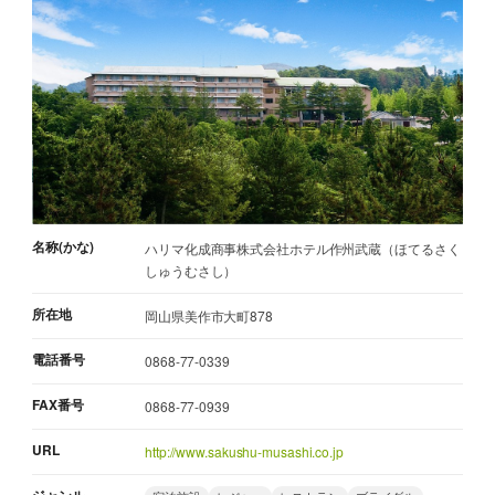
名称(かな)
ハリマ化成商事株式会社ホテル作州武蔵（ほてるさく
しゅうむさし）
所在地
岡山県美作市大町878
電話番号
0868-77-0339
FAX番号
0868-77-0939
URL
http://www.sakushu-musashi.co.jp