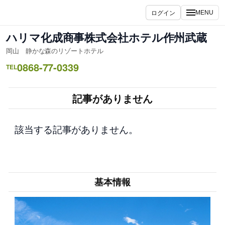
内
ログイン
MENU
容
を
ハリマ化成商事株式会社ホテル作州武蔵
ス
岡山 静かな森のリゾートホテル
キ
0868-77-0339
ッ
TEL
プ
記事がありません
該当する記事がありません。
基本情報