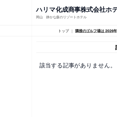
内
ハリマ化成商事株式会社ホ
容
岡山 静かな森のリゾートホテル
を
ス
トップ
隣接のゴルフ場は 202
キ
ッ
プ
該当する記事がありません。