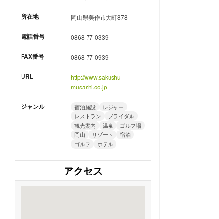
所在地
岡山県美作市大町878
電話番号
0868-77-0339
FAX番号
0868-77-0939
URL
http://www.sakushu-
musashi.co.jp
ジャンル
宿泊施設
レジャー
レストラン
ブライダル
観光案内
温泉
ゴルフ場
岡山
リゾート
宿泊
ゴルフ
ホテル
アクセス