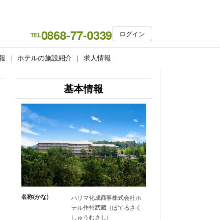
0868-77-0339
ログイン
TEL
報
ホテルの施設紹介
求人情報
基本情報
名称(かな)
ハリマ化成商事株式会社ホ
テル作州武蔵（ほてるさく
しゅうむさし）