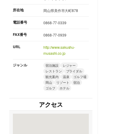
所在地
岡山県美作市大町878
電話番号
0868-77-0339
FAX番号
0868-77-0939
URL
http://www.sakushu-
musashi.co.jp
ジャンル
宿泊施設
レジャー
レストラン
ブライダル
観光案内
温泉
ゴルフ場
岡山
リゾート
宿泊
ゴルフ
ホテル
アクセス