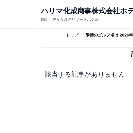
内
ハリマ化成商事株式会社ホ
容
岡山 静かな森のリゾートホテル
を
ス
トップ
隣接のゴルフ場は 202
キ
ッ
プ
該当する記事がありません。