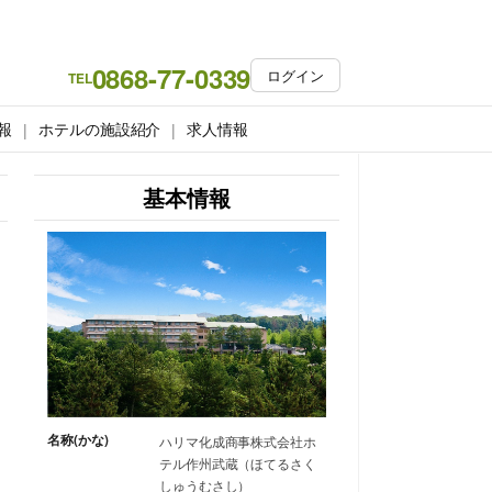
0868-77-0339
ログイン
TEL
報
ホテルの施設紹介
求人情報
基本情報
名称(かな)
ハリマ化成商事株式会社ホ
テル作州武蔵（ほてるさく
しゅうむさし）