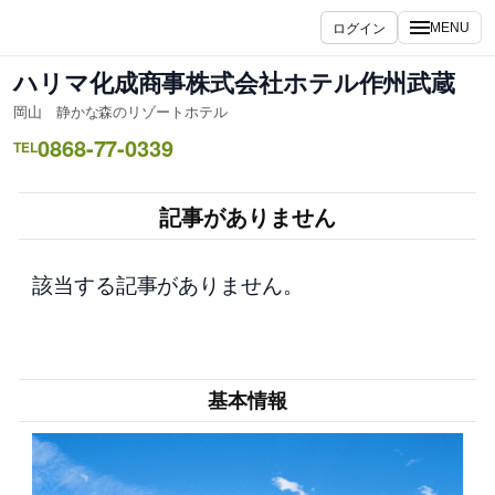
内
ログイン
MENU
容
を
ハリマ化成商事株式会社ホテル作州武蔵
ス
岡山 静かな森のリゾートホテル
キ
0868-77-0339
ッ
TEL
プ
記事がありません
該当する記事がありません。
基本情報