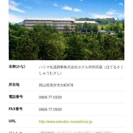
名称(かな)
ハリマ化成商事株式会社ホテル作州武蔵（ほてるさく
しゅうむさし）
所在地
岡山県美作市大町878
電話番号
0868-77-0339
FAX番号
0868-77-0939
URL
http://www.sakushu-musashi.co.jp