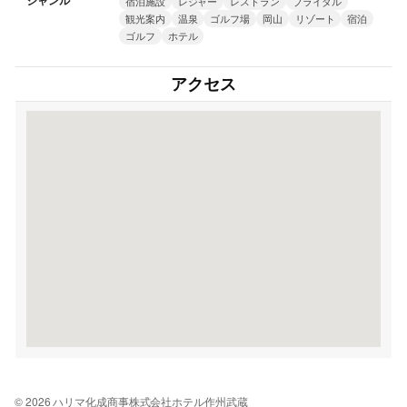
ジャンル
宿泊施設
レジャー
レストラン
ブライダル
観光案内
温泉
ゴルフ場
岡山
リゾート
宿泊
ゴルフ
ホテル
アクセス
© 2026 ハリマ化成商事株式会社ホテル作州武蔵