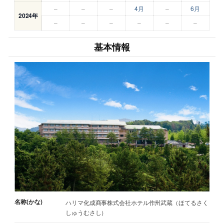
–
–
–
4月
–
6月
2024年
–
–
–
–
–
–
基本情報
名称(かな)
ハリマ化成商事株式会社ホテル作州武蔵（ほてるさく
しゅうむさし）