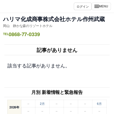
内
ログイン
MENU
容
を
ハリマ化成商事株式会社ホテル作州武蔵
ス
岡山 静かな森のリゾートホテル
キ
0868-77-0339
ッ
TEL
プ
記事がありません
該当する記事がありません。
月別 新着情報と緊急報告
–
2月
–
–
–
6月
2026年
–
–
–
–
–
–