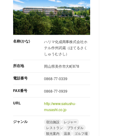
名称(かな)
ハリマ化成商事株式会社ホ
テル作州武蔵（ほてるさく
しゅうむさし）
所在地
岡山県美作市大町878
電話番号
0868-77-0339
FAX番号
0868-77-0939
URL
http://www.sakushu-
musashi.co.jp
ジャンル
宿泊施設
レジャー
レストラン
ブライダル
観光案内
温泉
ゴルフ場