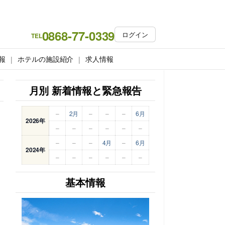
0868-77-0339
ログイン
TEL
報
ホテルの施設紹介
求人情報
月別 新着情報と緊急報告
–
2月
–
–
–
6月
2026年
–
–
–
–
–
–
–
–
–
4月
–
6月
2024年
–
–
–
–
–
–
基本情報