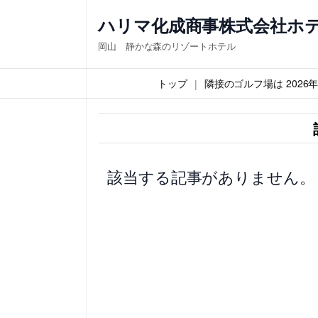
内
ハリマ化成商事株式会社ホ
容
岡山 静かな森のリゾートホテル
を
ス
トップ
隣接のゴルフ場は 202
キ
ッ
プ
該当する記事がありません。