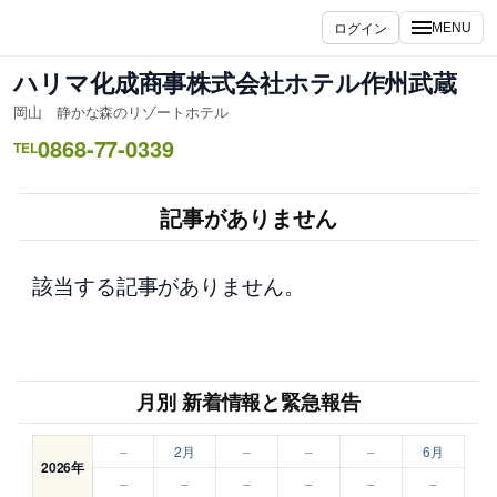
内
ログイン
MENU
容
を
ハリマ化成商事株式会社ホテル作州武蔵
ス
岡山 静かな森のリゾートホテル
キ
0868-77-0339
ッ
TEL
プ
記事がありません
該当する記事がありません。
月別 新着情報と緊急報告
–
2月
–
–
–
6月
2026年
–
–
–
–
–
–