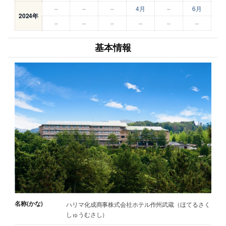
–
–
–
4月
–
6月
2024年
–
–
–
–
–
–
基本情報
名称(かな)
ハリマ化成商事株式会社ホテル作州武蔵（ほてるさく
しゅうむさし）