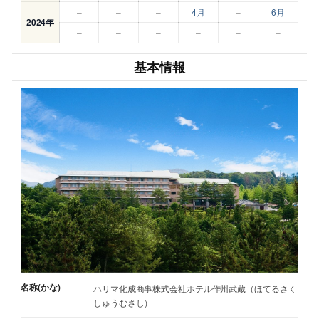
–
–
–
4月
–
6月
2024年
–
–
–
–
–
–
基本情報
名称(かな)
ハリマ化成商事株式会社ホテル作州武蔵（ほてるさく
しゅうむさし）