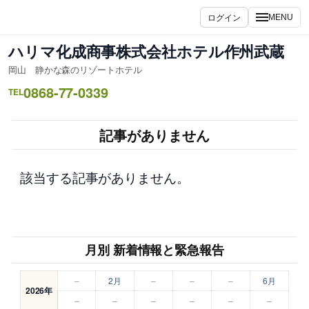
内
ログイン
MENU
容
を
ハリマ化成商事株式会社ホテル作州武蔵
ス
岡山 静かな森のリゾートホテル
キ
0868-77-0339
ッ
TEL
プ
記事がありません
該当する記事がありません。
月別 新着情報と緊急報告
–
2月
–
–
–
6月
2026年
–
–
–
–
–
–