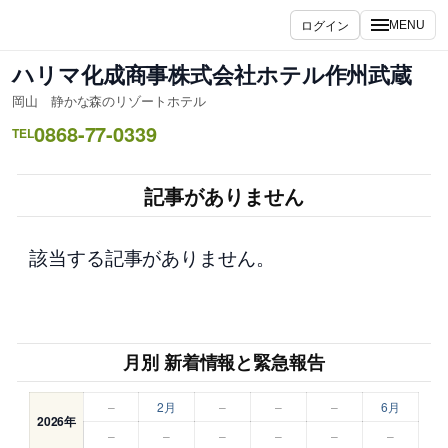
内
ログイン
MENU
容
を
ハリマ化成商事株式会社ホテル作州武蔵
ス
岡山 静かな森のリゾートホテル
キ
0868-77-0339
ッ
TEL
プ
記事がありません
該当する記事がありません。
月別 新着情報と緊急報告
–
2月
–
–
–
6月
2026年
–
–
–
–
–
–