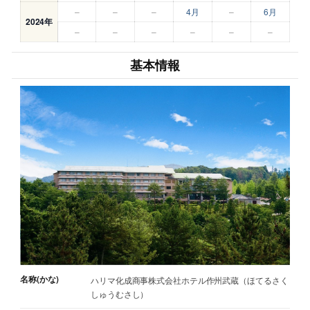
–
–
–
4月
–
6月
2024年
–
–
–
–
–
–
基本情報
名称(かな)
ハリマ化成商事株式会社ホテル作州武蔵（ほてるさく
しゅうむさし）