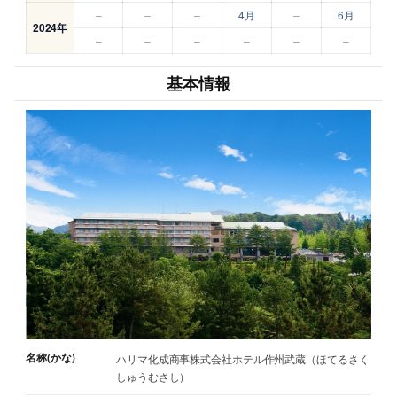
–
–
–
4月
–
6月
2024年
–
–
–
–
–
–
基本情報
名称(かな)
ハリマ化成商事株式会社ホテル作州武蔵（ほてるさく
しゅうむさし）