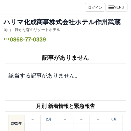
内
ログイン
MENU
容
を
ハリマ化成商事株式会社ホテル作州武蔵
ス
岡山 静かな森のリゾートホテル
キ
0868-77-0339
ッ
TEL
プ
記事がありません
該当する記事がありません。
月別 新着情報と緊急報告
–
2月
–
–
–
6月
2026年
–
–
–
–
–
–