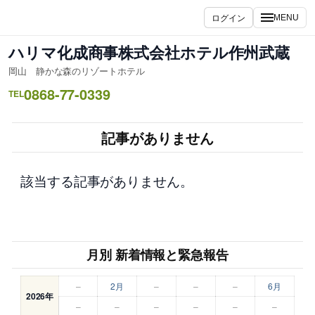
内
ログイン
MENU
容
を
ハリマ化成商事株式会社ホテル作州武蔵
ス
岡山 静かな森のリゾートホテル
キ
0868-77-0339
ッ
TEL
プ
記事がありません
該当する記事がありません。
月別 新着情報と緊急報告
–
2月
–
–
–
6月
2026年
–
–
–
–
–
–