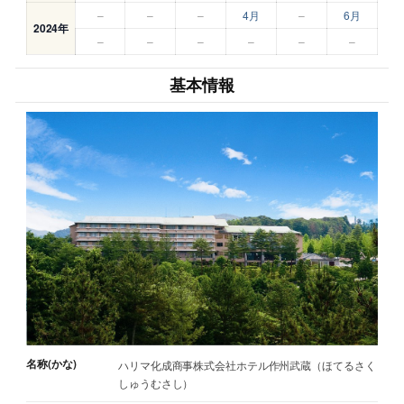
–
–
–
4月
–
6月
2024年
–
–
–
–
–
–
基本情報
名称(かな)
ハリマ化成商事株式会社ホテル作州武蔵（ほてるさく
しゅうむさし）