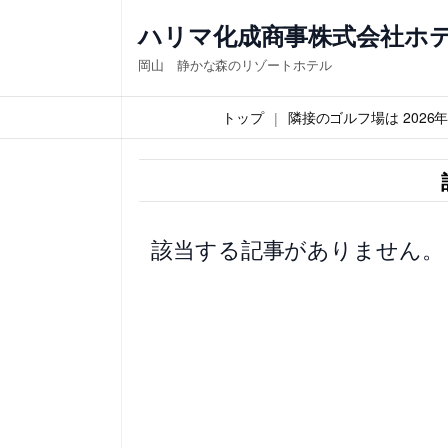
内
ハリマ化成商事株式会社ホ
容
岡山 静かな森のリゾートホテル
を
ス
トップ
隣接のゴルフ場は 202
キ
ッ
プ
該当する記事がありません。