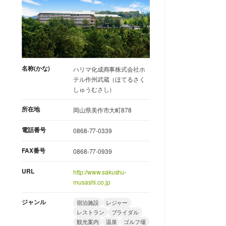
名称(かな)
ハリマ化成商事株式会社ホ
テル作州武蔵（ほてるさく
しゅうむさし）
所在地
岡山県美作市大町878
電話番号
0868-77-0339
FAX番号
0868-77-0939
URL
http://www.sakushu-
musashi.co.jp
ジャンル
宿泊施設
レジャー
レストラン
ブライダル
観光案内
温泉
ゴルフ場