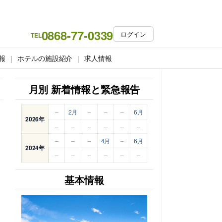
0868-77-0339
ログイン
TEL
報
ホテルの施設紹介
求人情報
月別 新着情報と緊急報告
–
2月
–
–
–
6月
2026年
–
–
–
–
–
–
–
–
–
4月
–
6月
2024年
–
–
–
–
–
–
基本情報