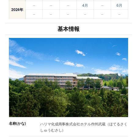
–
–
–
4月
–
6月
2024年
–
–
–
–
–
–
基本情報
名称(かな)
ハリマ化成商事株式会社ホテル作州武蔵（ほてるさく
しゅうむさし）