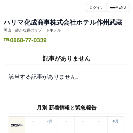
内
ログイン
MENU
容
を
ハリマ化成商事株式会社ホテル作州武蔵
ス
岡山 静かな森のリゾートホテル
キ
0868-77-0339
ッ
TEL
プ
記事がありません
該当する記事がありません。
月別 新着情報と緊急報告
–
2月
–
–
–
6月
2026年
–
–
–
–
–
–