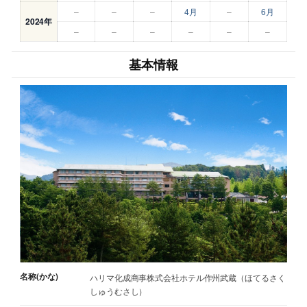
–
–
–
4月
–
6月
2024年
–
–
–
–
–
–
基本情報
名称(かな)
ハリマ化成商事株式会社ホテル作州武蔵（ほてるさく
しゅうむさし）