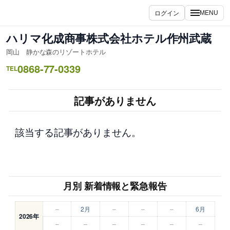
内
ログイン
MENU
容
を
ハリマ化成商事株式会社ホテル作州武蔵
ス
岡山 静かな森のリゾートホテル
キ
0868-77-0339
ッ
TEL
プ
記事がありません
該当する記事がありません。
月別 新着情報と緊急報告
–
2月
–
–
–
6月
2026年
–
–
–
–
–
–