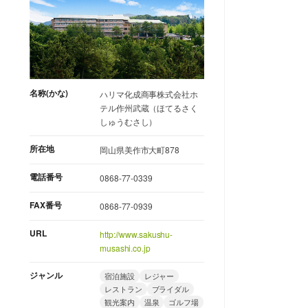
名称(かな)
ハリマ化成商事株式会社ホ
テル作州武蔵（ほてるさく
しゅうむさし）
所在地
岡山県美作市大町878
電話番号
0868-77-0339
FAX番号
0868-77-0939
URL
http://www.sakushu-
musashi.co.jp
ジャンル
宿泊施設
レジャー
レストラン
ブライダル
観光案内
温泉
ゴルフ場