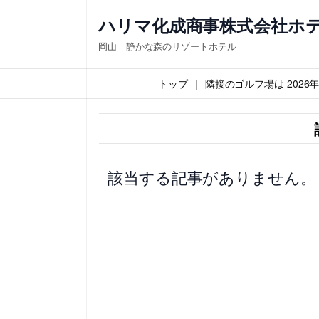
内
ハリマ化成商事株式会社ホ
容
岡山 静かな森のリゾートホテル
を
ス
トップ
隣接のゴルフ場は 202
キ
ッ
プ
該当する記事がありません。