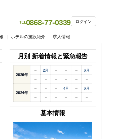
0868-77-0339
ログイン
TEL
報
ホテルの施設紹介
求人情報
月別 新着情報と緊急報告
–
2月
–
–
–
6月
2026年
–
–
–
–
–
–
–
–
–
4月
–
6月
2024年
–
–
–
–
–
–
基本情報