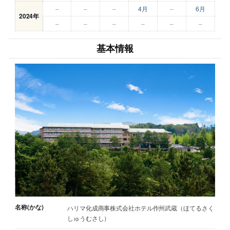
–
–
–
4月
–
6月
2024年
–
–
–
–
–
–
基本情報
名称(かな)
ハリマ化成商事株式会社ホテル作州武蔵（ほてるさく
しゅうむさし）