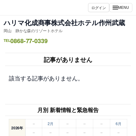
内
ログイン
MENU
容
を
ハリマ化成商事株式会社ホテル作州武蔵
ス
岡山 静かな森のリゾートホテル
キ
0868-77-0339
ッ
TEL
プ
記事がありません
該当する記事がありません。
月別 新着情報と緊急報告
–
2月
–
–
–
6月
2026年
–
–
–
–
–
–