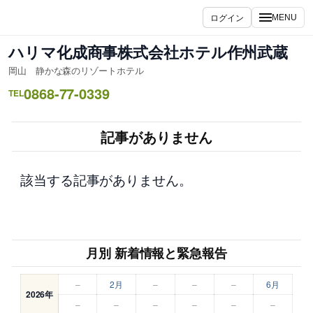
内
ログイン
MENU
容
を
ハリマ化成商事株式会社ホテル作州武蔵
ス
岡山 静かな森のリゾートホテル
キ
0868-77-0339
ッ
TEL
プ
記事がありません
該当する記事がありません。
月別 新着情報と緊急報告
–
2月
–
–
–
6月
2026年
–
–
–
–
–
–