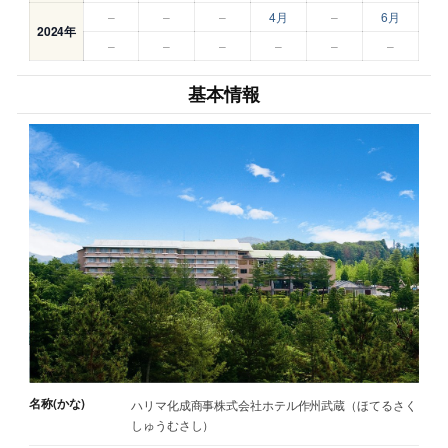
–
–
–
4月
–
6月
2024年
–
–
–
–
–
–
基本情報
名称(かな)
ハリマ化成商事株式会社ホテル作州武蔵（ほてるさく
しゅうむさし）