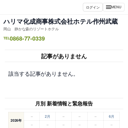
内
ログイン
MENU
容
を
ハリマ化成商事株式会社ホテル作州武蔵
ス
岡山 静かな森のリゾートホテル
キ
0868-77-0339
ッ
TEL
プ
記事がありません
該当する記事がありません。
月別 新着情報と緊急報告
–
2月
–
–
–
6月
2026年
–
–
–
–
–
–