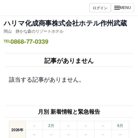
内
ログイン
MENU
容
を
ハリマ化成商事株式会社ホテル作州武蔵
ス
岡山 静かな森のリゾートホテル
キ
0868-77-0339
ッ
TEL
プ
記事がありません
該当する記事がありません。
月別 新着情報と緊急報告
–
2月
–
–
–
6月
2026年
–
–
–
–
–
–