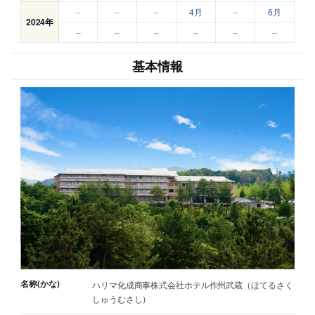
–
–
–
4月
–
6月
2024年
–
–
–
–
–
–
基本情報
名称(かな)
ハリマ化成商事株式会社ホテル作州武蔵（ほてるさく
しゅうむさし）