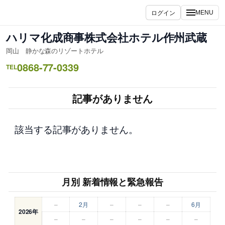
内
ログイン
MENU
容
を
ハリマ化成商事株式会社ホテル作州武蔵
ス
岡山 静かな森のリゾートホテル
キ
0868-77-0339
ッ
TEL
プ
記事がありません
該当する記事がありません。
月別 新着情報と緊急報告
–
2月
–
–
–
6月
2026年
–
–
–
–
–
–