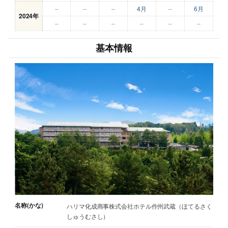
–
–
–
4月
–
6月
2024年
–
–
–
–
–
–
基本情報
名称(かな)
ハリマ化成商事株式会社ホテル作州武蔵（ほてるさく
しゅうむさし）