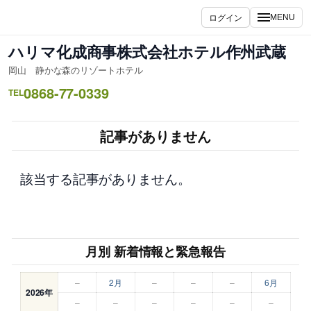
内
ログイン
MENU
容
を
ハリマ化成商事株式会社ホテル作州武蔵
ス
岡山 静かな森のリゾートホテル
キ
0868-77-0339
ッ
TEL
プ
記事がありません
該当する記事がありません。
月別 新着情報と緊急報告
–
2月
–
–
–
6月
2026年
–
–
–
–
–
–