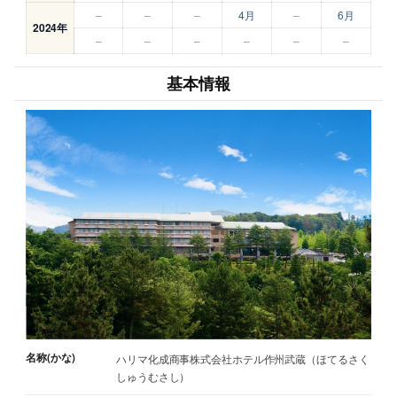
–
–
–
4月
–
6月
2024年
–
–
–
–
–
–
基本情報
名称(かな)
ハリマ化成商事株式会社ホテル作州武蔵（ほてるさく
しゅうむさし）