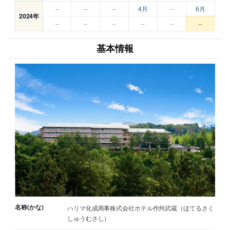
–
–
–
4月
–
6月
2024年
–
–
–
–
–
–
基本情報
名称(かな)
ハリマ化成商事株式会社ホテル作州武蔵（ほてるさく
しゅうむさし）