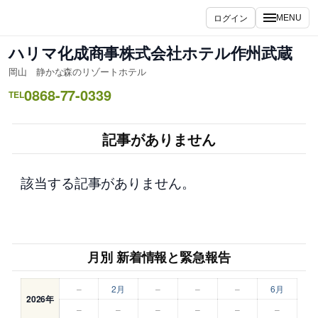
内
ログイン
MENU
容
を
ハリマ化成商事株式会社ホテル作州武蔵
ス
岡山 静かな森のリゾートホテル
キ
0868-77-0339
ッ
TEL
プ
記事がありません
該当する記事がありません。
月別 新着情報と緊急報告
–
2月
–
–
–
6月
2026年
–
–
–
–
–
–