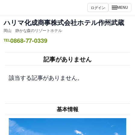
内
ログイン
MENU
容
を
ハリマ化成商事株式会社ホテル作州武蔵
ス
岡山 静かな森のリゾートホテル
キ
0868-77-0339
ッ
TEL
プ
記事がありません
該当する記事がありません。
基本情報