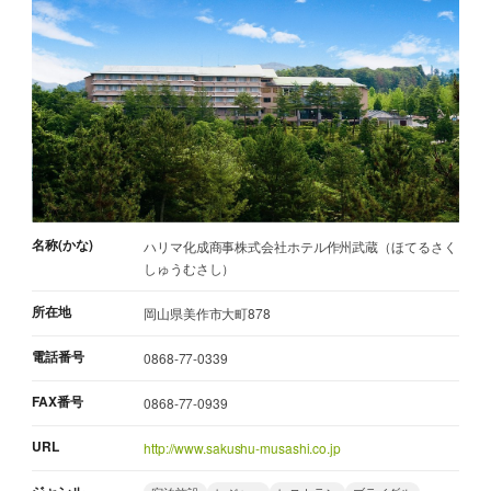
名称(かな)
ハリマ化成商事株式会社ホテル作州武蔵（ほてるさく
しゅうむさし）
所在地
岡山県美作市大町878
電話番号
0868-77-0339
FAX番号
0868-77-0939
URL
http://www.sakushu-musashi.co.jp