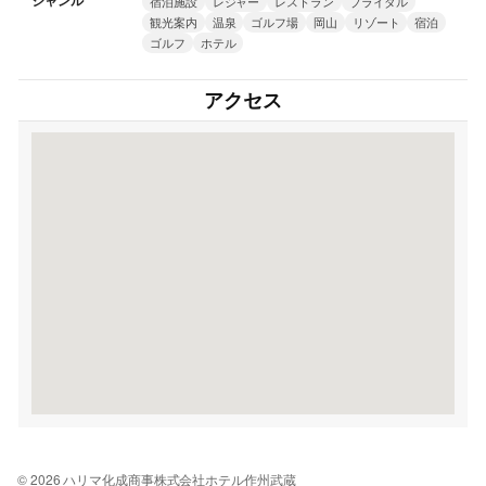
ジャンル
宿泊施設
レジャー
レストラン
ブライダル
観光案内
温泉
ゴルフ場
岡山
リゾート
宿泊
ゴルフ
ホテル
アクセス
© 2026 ハリマ化成商事株式会社ホテル作州武蔵