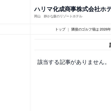
内
ハリマ化成商事株式会社ホ
容
岡山 静かな森のリゾートホテル
を
ス
トップ
隣接のゴルフ場は 202
キ
ッ
プ
該当する記事がありません。