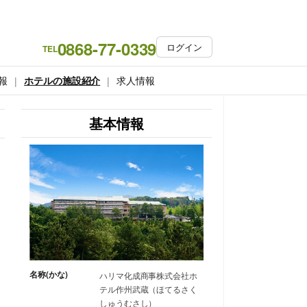
0868-77-0339
ログイン
TEL
報
ホテルの施設紹介
求人情報
基本情報
名称(かな)
ハリマ化成商事株式会社ホ
テル作州武蔵（ほてるさく
しゅうむさし）