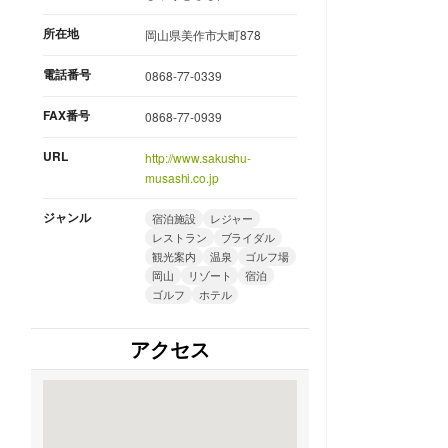
所在地
岡山県美作市大町878
電話番号
0868-77-0339
FAX番号
0868-77-0939
URL
http://www.sakushu-
musashi.co.jp
ジャンル
宿泊施設
レジャー
レストラン
ブライダル
観光案内
温泉
ゴルフ場
岡山
リゾート
宿泊
ゴルフ
ホテル
アクセス