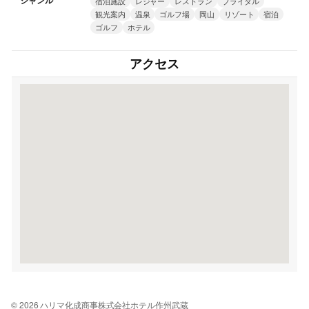
ジャンル
宿泊施設
レジャー
レストラン
ブライダル
観光案内
温泉
ゴルフ場
岡山
リゾート
宿泊
ゴルフ
ホテル
アクセス
© 2026 ハリマ化成商事株式会社ホテル作州武蔵