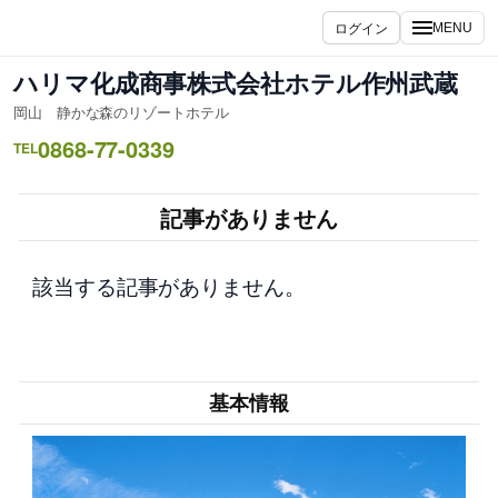
内
ログイン
MENU
容
を
ハリマ化成商事株式会社ホテル作州武蔵
ス
岡山 静かな森のリゾートホテル
キ
0868-77-0339
ッ
TEL
プ
記事がありません
該当する記事がありません。
基本情報