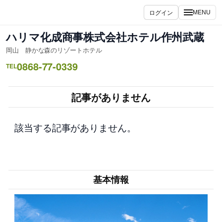
内
ログイン
MENU
容
を
ハリマ化成商事株式会社ホテル作州武蔵
ス
岡山 静かな森のリゾートホテル
キ
0868-77-0339
ッ
TEL
プ
記事がありません
該当する記事がありません。
基本情報