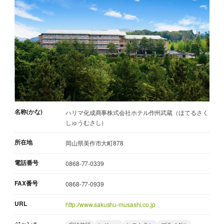
名称(かな)
ハリマ化成商事株式会社ホテル作州武蔵（ほてるさく
しゅうむさし）
所在地
岡山県美作市大町878
電話番号
0868-77-0339
FAX番号
0868-77-0939
URL
http://www.sakushu-musashi.co.jp