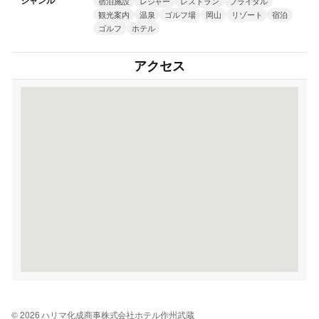
ジャンル
宿泊施設
レジャー
レストラン
ブライダル
観光案内
温泉
ゴルフ場
岡山
リゾート
宿泊
ゴルフ
ホテル
アクセス
© 2026 ハリマ化成商事株式会社ホテル作州武蔵