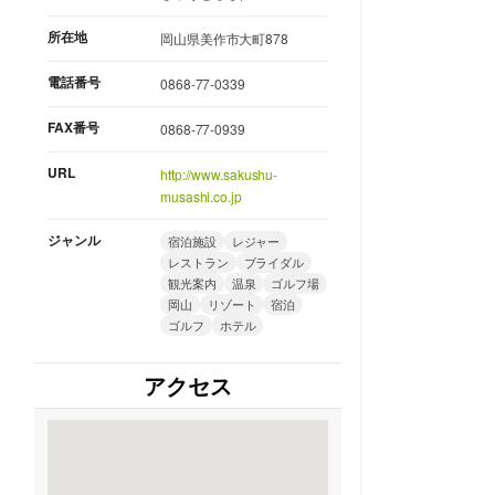
所在地
岡山県美作市大町878
電話番号
0868-77-0339
FAX番号
0868-77-0939
URL
http://www.sakushu-
musashi.co.jp
ジャンル
宿泊施設
レジャー
レストラン
ブライダル
観光案内
温泉
ゴルフ場
岡山
リゾート
宿泊
ゴルフ
ホテル
アクセス