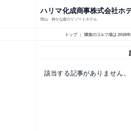
内
ハリマ化成商事株式会社ホ
容
岡山 静かな森のリゾートホテル
を
ス
トップ
隣接のゴルフ場は 202
キ
ッ
プ
該当する記事がありません。