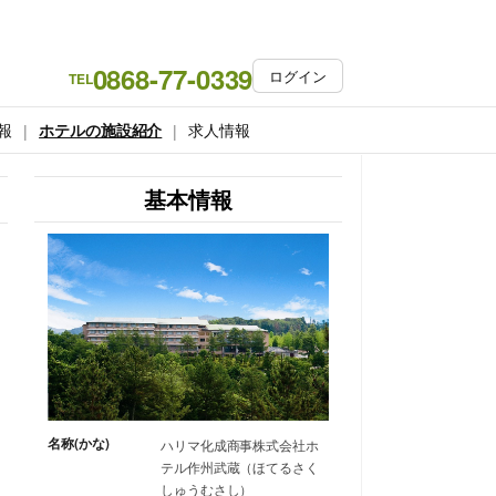
0868-77-0339
ログイン
TEL
報
ホテルの施設紹介
求人情報
基本情報
名称(かな)
ハリマ化成商事株式会社ホ
テル作州武蔵（ほてるさく
しゅうむさし）