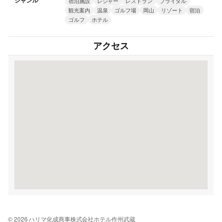
ジャンル
宿泊施設
レジャー
レストラン
ブライダル
観光案内
温泉
ゴルフ場
岡山
リゾート
宿泊
ゴルフ
ホテル
アクセス
© 2026 ハリマ化成商事株式会社ホテル作州武蔵