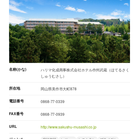
名称(かな)
ハリマ化成商事株式会社ホテル作州武蔵（ほてるさく
しゅうむさし）
所在地
岡山県美作市大町878
電話番号
0868-77-0339
FAX番号
0868-77-0939
URL
http://www.sakushu-musashi.co.jp