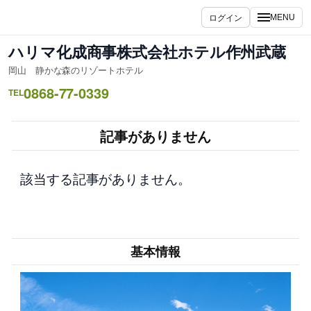
内
ログイン
MENU
容
を
ハリマ化成商事株式会社ホテル作州武蔵
ス
岡山 静かな森のリゾートホテル
キ
0868-77-0339
ッ
TEL
プ
記事がありません
該当する記事がありません。
基本情報