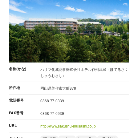
名称(かな)
ハリマ化成商事株式会社ホテル作州武蔵（ほてるさく
しゅうむさし）
所在地
岡山県美作市大町878
電話番号
0868-77-0339
FAX番号
0868-77-0939
URL
http://www.sakushu-musashi.co.jp