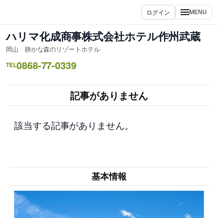
内
ログイン
MENU
容
を
ハリマ化成商事株式会社ホテル作州武蔵
ス
岡山 静かな森のリゾートホテル
キ
0868-77-0339
ッ
TEL
プ
記事がありません
該当する記事がありません。
基本情報