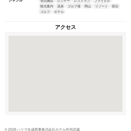
ジャンル
宿泊施設
レジャー
レストラン
ブライダル
観光案内
温泉
ゴルフ場
岡山
リゾート
宿泊
ゴルフ
ホテル
アクセス
© 2026 ハリマ化成商事株式会社ホテル作州武蔵