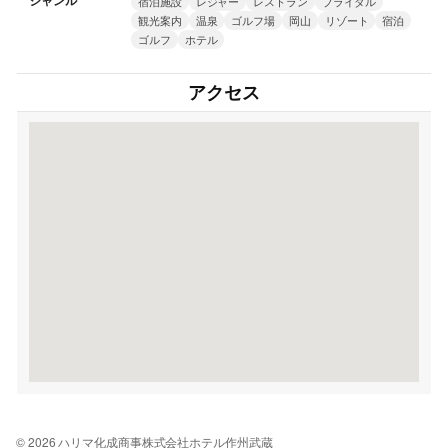
ジャンル
宿泊施設
レジャー
レストラン
ブライダル
観光案内
温泉
ゴルフ場
岡山
リゾート
宿泊
ゴルフ
ホテル
アクセス
© 2026 ハリマ化成商事株式会社ホテル作州武蔵