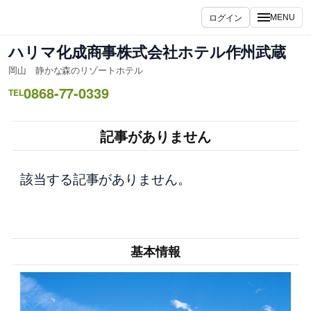
内
ログイン
MENU
容
を
ハリマ化成商事株式会社ホテル作州武蔵
ス
岡山 静かな森のリゾートホテル
キ
0868-77-0339
ッ
TEL
プ
記事がありません
該当する記事がありません。
基本情報