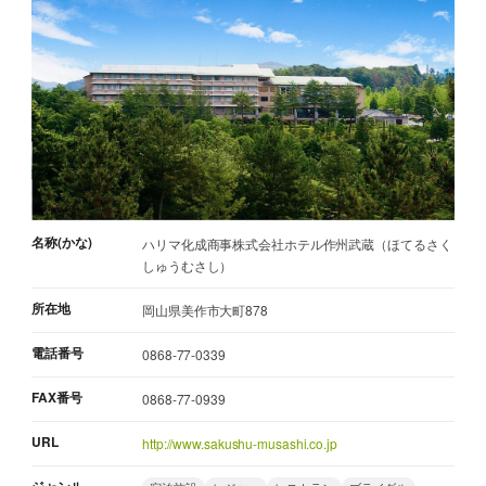
名称(かな)
ハリマ化成商事株式会社ホテル作州武蔵（ほてるさく
しゅうむさし）
所在地
岡山県美作市大町878
電話番号
0868-77-0339
FAX番号
0868-77-0939
URL
http://www.sakushu-musashi.co.jp