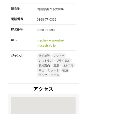
所在地
岡山県美作市大町878
電話番号
0868-77-0339
FAX番号
0868-77-0939
URL
http://www.sakushu-
musashi.co.jp
ジャンル
宿泊施設
レジャー
レストラン
ブライダル
観光案内
温泉
ゴルフ場
岡山
リゾート
宿泊
ゴルフ
ホテル
アクセス