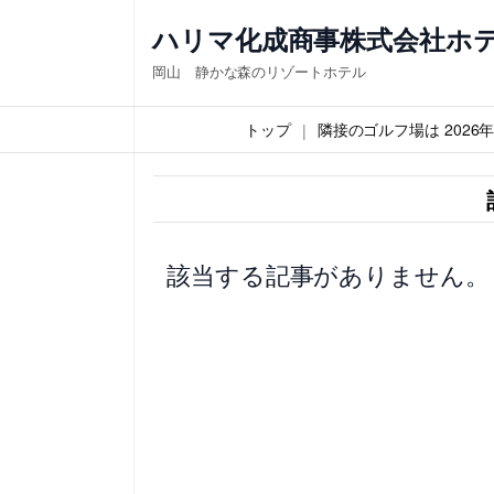
内
ハリマ化成商事株式会社ホ
容
岡山 静かな森のリゾートホテル
を
ス
トップ
隣接のゴルフ場は 202
キ
ッ
プ
該当する記事がありません。