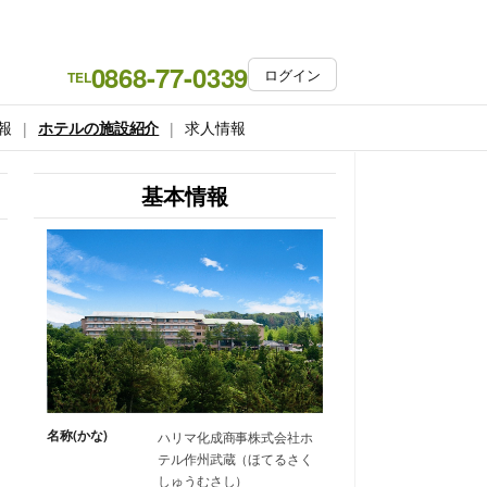
0868-77-0339
ログイン
TEL
報
ホテルの施設紹介
求人情報
基本情報
名称(かな)
ハリマ化成商事株式会社ホ
テル作州武蔵（ほてるさく
しゅうむさし）