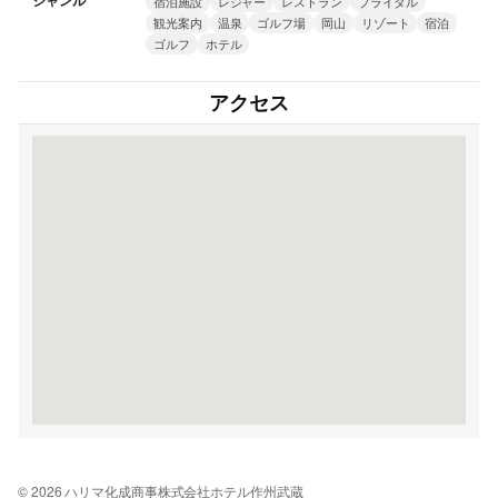
ジャンル
宿泊施設
レジャー
レストラン
ブライダル
観光案内
温泉
ゴルフ場
岡山
リゾート
宿泊
ゴルフ
ホテル
アクセス
© 2026 ハリマ化成商事株式会社ホテル作州武蔵