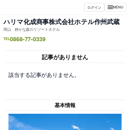
内
ログイン
MENU
容
を
ハリマ化成商事株式会社ホテル作州武蔵
ス
岡山 静かな森のリゾートホテル
キ
0868-77-0339
ッ
TEL
プ
記事がありません
該当する記事がありません。
基本情報