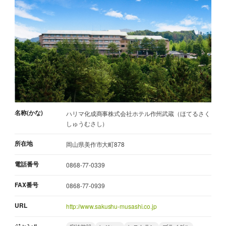
名称(かな)
ハリマ化成商事株式会社ホテル作州武蔵（ほてるさく
しゅうむさし）
所在地
岡山県美作市大町878
電話番号
0868-77-0339
FAX番号
0868-77-0939
URL
http://www.sakushu-musashi.co.jp