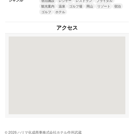
ジャンル
宿泊施設
レジャー
レストラン
ブライダル
観光案内
温泉
ゴルフ場
岡山
リゾート
宿泊
ゴルフ
ホテル
アクセス
© 2026 ハリマ化成商事株式会社ホテル作州武蔵