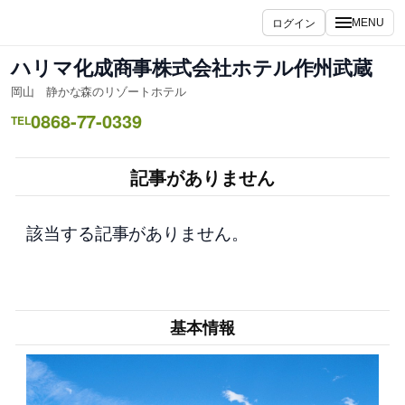
内
ログイン
MENU
容
を
ハリマ化成商事株式会社ホテル作州武蔵
ス
岡山 静かな森のリゾートホテル
キ
0868-77-0339
ッ
TEL
プ
記事がありません
該当する記事がありません。
基本情報