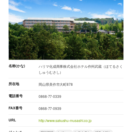
名称(かな)
ハリマ化成商事株式会社ホテル作州武蔵（ほてるさく
しゅうむさし）
所在地
岡山県美作市大町878
電話番号
0868-77-0339
FAX番号
0868-77-0939
URL
http://www.sakushu-musashi.co.jp