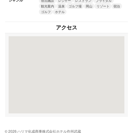
ジャンル
宿泊施設
レジャー
レストラン
ブライダル
観光案内
温泉
ゴルフ場
岡山
リゾート
宿泊
ゴルフ
ホテル
アクセス
© 2026 ハリマ化成商事株式会社ホテル作州武蔵