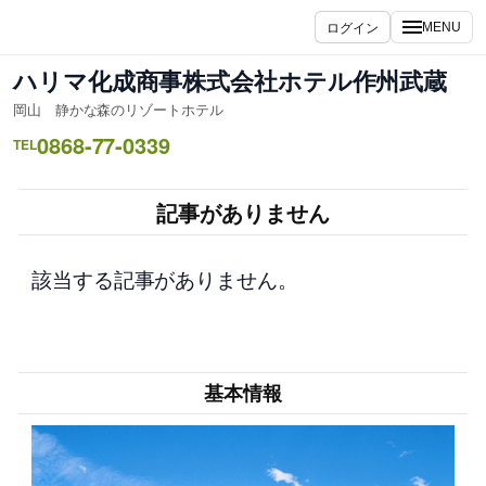
内
ログイン
MENU
容
を
ハリマ化成商事株式会社ホテル作州武蔵
ス
岡山 静かな森のリゾートホテル
キ
0868-77-0339
ッ
TEL
プ
記事がありません
該当する記事がありません。
基本情報