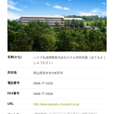
名称(かな)
ハリマ化成商事株式会社ホテル作州武蔵（ほてるさく
しゅうむさし）
所在地
岡山県美作市大町878
電話番号
0868-77-0339
FAX番号
0868-77-0939
URL
http://www.sakushu-musashi.co.jp