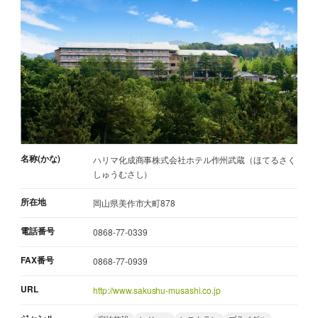
名称(かな)
ハリマ化成商事株式会社ホテル作州武蔵（ほてるさく
しゅうむさし）
所在地
岡山県美作市大町878
電話番号
0868-77-0339
FAX番号
0868-77-0939
URL
http://www.sakushu-musashi.co.jp