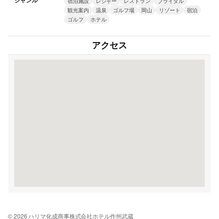
ジャンル
宿泊施設
レジャー
レストラン
ブライダル
観光案内
温泉
ゴルフ場
岡山
リゾート
宿泊
ゴルフ
ホテル
アクセス
© 2026 ハリマ化成商事株式会社ホテル作州武蔵