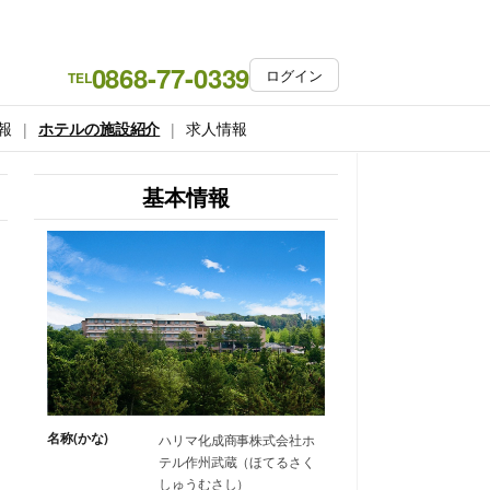
0868-77-0339
ログイン
TEL
報
ホテルの施設紹介
求人情報
基本情報
名称(かな)
ハリマ化成商事株式会社ホ
テル作州武蔵（ほてるさく
しゅうむさし）