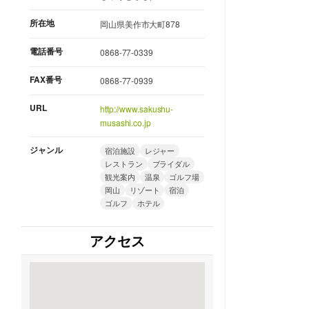
所在地
岡山県美作市大町878
電話番号
0868-77-0339
FAX番号
0868-77-0939
URL
http://www.sakushu-
musashi.co.jp
ジャンル
宿泊施設
レジャー
レストラン
ブライダル
観光案内
温泉
ゴルフ場
岡山
リゾート
宿泊
ゴルフ
ホテル
アクセス