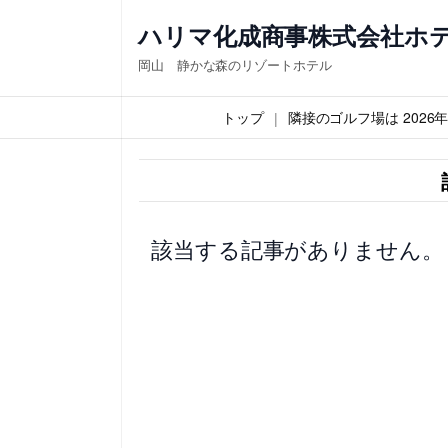
内
ハリマ化成商事株式会社ホ
容
岡山 静かな森のリゾートホテル
を
ス
トップ
隣接のゴルフ場は 202
キ
ッ
プ
該当する記事がありません。