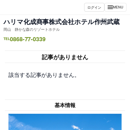
内
ログイン
MENU
容
を
ハリマ化成商事株式会社ホテル作州武蔵
ス
岡山 静かな森のリゾートホテル
キ
0868-77-0339
ッ
TEL
プ
記事がありません
該当する記事がありません。
基本情報