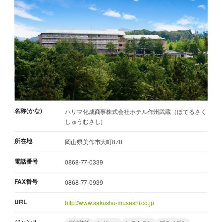
名称(かな)
ハリマ化成商事株式会社ホテル作州武蔵（ほてるさく
しゅうむさし）
所在地
岡山県美作市大町878
電話番号
0868-77-0339
FAX番号
0868-77-0939
URL
http://www.sakushu-musashi.co.jp