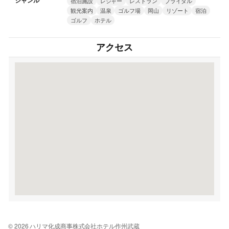
ジャンル
宿泊施設
レジャー
レストラン
ブライダル
観光案内
温泉
ゴルフ場
岡山
リゾート
宿泊
ゴルフ
ホテル
アクセス
© 2026 ハリマ化成商事株式会社ホテル作州武蔵