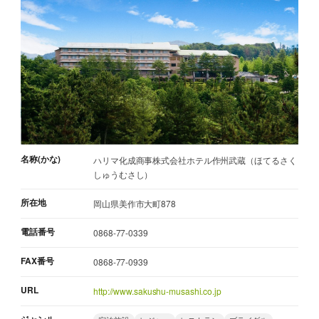
名称(かな)
ハリマ化成商事株式会社ホテル作州武蔵（ほてるさく
しゅうむさし）
所在地
岡山県美作市大町878
電話番号
0868-77-0339
FAX番号
0868-77-0939
URL
http://www.sakushu-musashi.co.jp