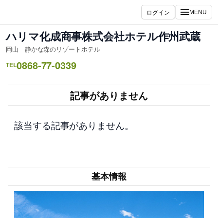
内
ログイン
MENU
容
を
ハリマ化成商事株式会社ホテル作州武蔵
ス
岡山 静かな森のリゾートホテル
キ
0868-77-0339
ッ
TEL
プ
記事がありません
該当する記事がありません。
基本情報