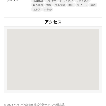
ジャンル
宿泊施設
レジャー
レストラン
ブライダル
観光案内
温泉
ゴルフ場
岡山
リゾート
宿泊
ゴルフ
ホテル
アクセス
© 2026 ハリマ化成商事株式会社ホテル作州武蔵