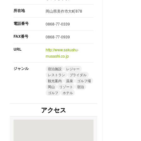
所在地
岡山県美作市大町878
電話番号
0868-77-0339
FAX番号
0868-77-0939
URL
http://www.sakushu-
musashi.co.jp
ジャンル
宿泊施設
レジャー
レストラン
ブライダル
観光案内
温泉
ゴルフ場
岡山
リゾート
宿泊
ゴルフ
ホテル
アクセス