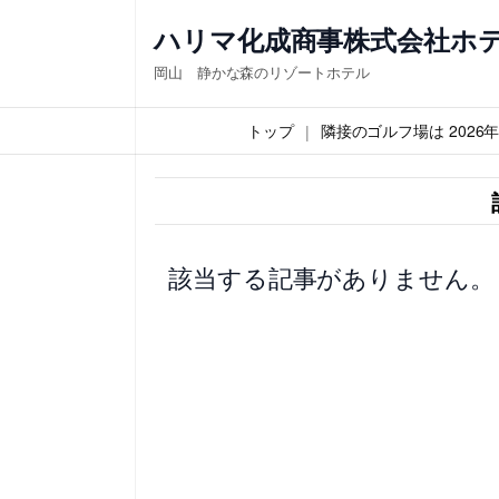
内
ハリマ化成商事株式会社ホ
容
岡山 静かな森のリゾートホテル
を
ス
トップ
隣接のゴルフ場は 202
キ
ッ
プ
該当する記事がありません。