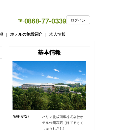
0868-77-0339
ログイン
TEL
報
ホテルの施設紹介
求人情報
基本情報
名称(かな)
ハリマ化成商事株式会社ホ
テル作州武蔵（ほてるさく
しゅうむさし）